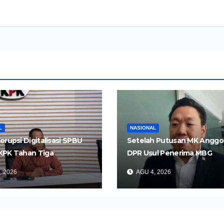
L
NASIONAL
orupsi Digitalisasi SPBU
Setelah Putusan MK Anggo
KPK Tahan Tiga
DPR Usul Penerima MBG
gka
Dipangkas Jadi 26 Juta Ora
, 2026
AGU 4, 2026