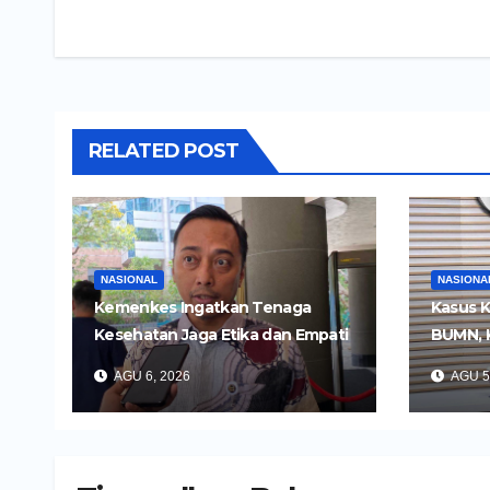
RELATED POST
NASIONAL
NASIONA
Kemenkes Ingatkan Tenaga
Kasus K
Kesehatan Jaga Etika dan Empati
BUMN, 
di Media Sosial
Tersan
AGU 6, 2026
AGU 5