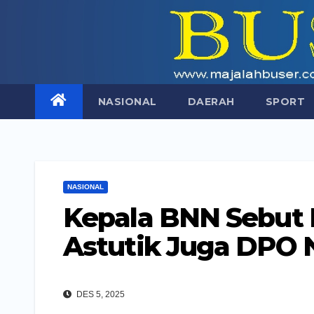
Skip
to
content
NASIONAL
DAERAH
SPORT
NASIONAL
Kepala BNN Sebut P
Astutik Juga DPO 
DES 5, 2025