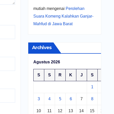
mutiah
mengenai
Perolehan
Suara Komeng Kalahkan Ganjar-
Mahfud di Jawa Barat
Archives
Agustus 2026
S
S
R
K
J
S
M
1
2
3
4
5
6
7
8
9
10
11
12
13
14
15
16