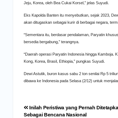
Jeju, Korea, oleh Bea Cukai Korsel,” jelas Suyudi.
Eks Kapolda Banten itu menyebutkan, sejak 2023, Dewi
akan ditugaskan sebagai kurir di berbagai negara, ter
“Sementara itu, berdasar pendalaman, Paryatin khusu
bersedia bergabung,” terangnya.
“Daerah operasi Paryatin Indonesia hingga Kamboja. Ku
Kong, Korea, Brasil, Ethiopia,” pungkas Suyudi.
Dewi Astutik, buron kasus sabu 2 ton senilai Rp 5 trili
dibawa ke Indonesia pada Selasa (2/12) untuk menjalan
Navigasi
Inilah Peristiwa yang Pernah Ditetapk
pos
Sebagai Bencana Nasional