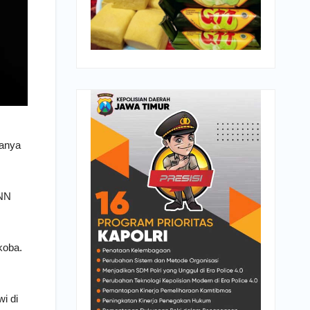
panya
BNN
koba.
i di