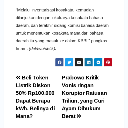
“Melalui inventarisasi kosakata, kemudian
dilanjutkan dengan lokakarya kosakata bahasa
daerah, dan terakhir sidang komisi bahasa daerah
untuk menentukan kosakata mana dari bahasa
daerah itu yang masuk ke dalam KBBI,” pungkas
Imam.
(det/twu/detik).
Navigasi
Beli Token
Prabowo Kritik
pos
Listrik Diskon
Vonis ringan
50% Rp100.000
Koruptor Ratusan
Dapat Berapa
Triliun, yang Curi
kWh, Belinya di
Ayam Dihukum
Mana?
Berat