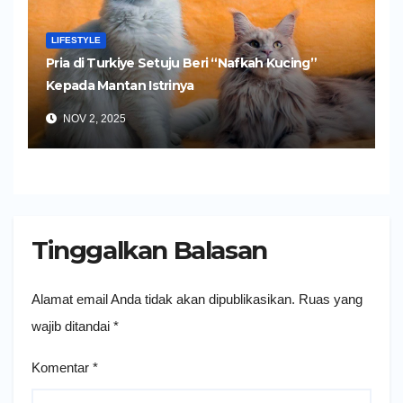
LIFESTYLE
Pria di Turkiye Setuju Beri “Nafkah Kucing”
Kepada Mantan Istrinya
NOV 2, 2025
Tinggalkan Balasan
Alamat email Anda tidak akan dipublikasikan.
Ruas yang
wajib ditandai
*
Komentar
*