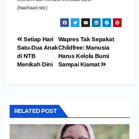
(haa/haa/cnbc)
Navigasi
Setiap Hari
Wapres Tak Sepakat
pos
Satu-Dua Anak
Childfree: Manusia
di NTB
Harus Kelola Bumi
Menikah Dini
Sampai Kiamat
RELATED POST