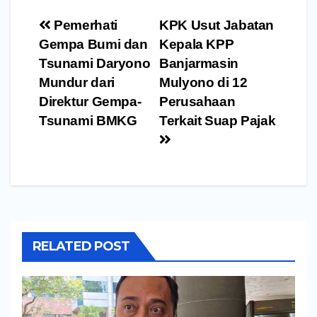
Navigasi
Pemerhati
KPK Usut Jabatan
pos
Gempa Bumi dan
Kepala KPP
Tsunami Daryono
Banjarmasin
Mundur dari
Mulyono di 12
Direktur Gempa-
Perusahaan
Tsunami BMKG
Terkait Suap Pajak
RELATED POST