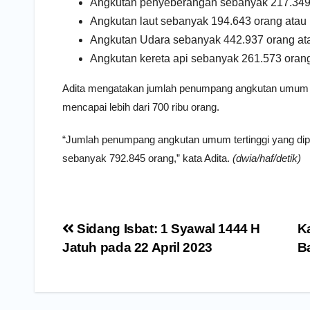
Angkutan penyeberangan sebanyak 217.349 
Angkutan laut sebanyak 194.643 orang atau
Angkutan Udara sebanyak 442.937 orang ata
Angkutan kereta api sebanyak 261.573 oran
Adita mengatakan jumlah penumpang angkutan umum ter
mencapai lebih dari 700 ribu orang.
“Jumlah penumpang angkutan umum tertinggi yang dipant
sebanyak 792.845 orang,” kata Adita.
(dwia/haf/detik)
Navigasi
Sidang Isbat: 1 Syawal 1444 H
K
pos
Jatuh pada 22 April 2023
B