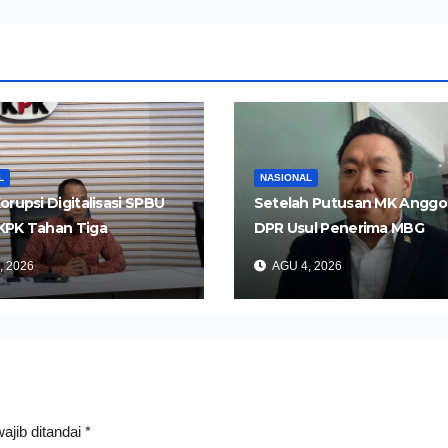
L
NASIONAL
orupsi Digitalisasi SPBU
Setelah Putusan MK Anggo
KPK Tahan Tiga
DPR Usul Penerima MBG
gka
Dipangkas Jadi 26 Juta Ora
, 2026
AGU 4, 2026
ajib ditandai
*