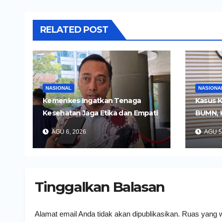
RELATED POST
NASIONAL
NASIONA
Kemenkes Ingatkan Tenaga
Kasus K
Kesehatan Jaga Etika dan Empati
BUMN, 
di Media Sosial
Tersan
AGU 6, 2026
AGU 5
Tinggalkan Balasan
Alamat email Anda tidak akan dipublikasikan.
Ruas yang w