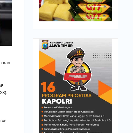
baran
gi
23).
arus