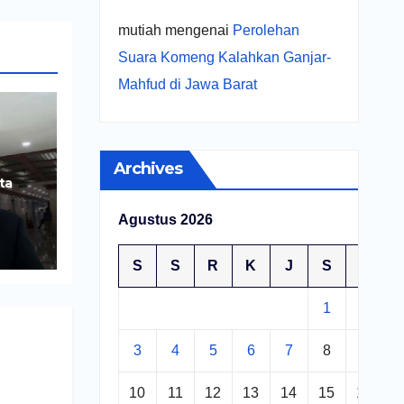
mutiah
mengenai
Perolehan
Suara Komeng Kalahkan Ganjar-
Mahfud di Jawa Barat
Archives
ta
Agustus 2026
ng
S
S
R
K
J
S
M
1
2
3
4
5
6
7
8
9
10
11
12
13
14
15
16