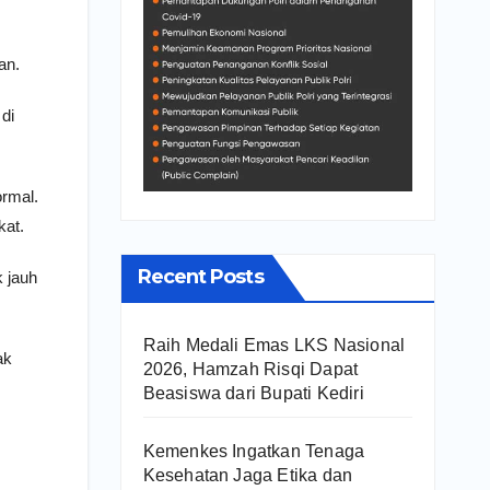
an.
di
ormal.
kat.
Recent Posts
 jauh
Raih Medali Emas LKS Nasional
ak
2026, Hamzah Risqi Dapat
Beasiswa dari Bupati Kediri
Kemenkes Ingatkan Tenaga
Kesehatan Jaga Etika dan