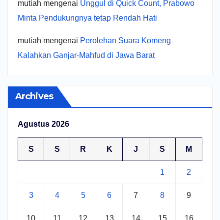
mutiah
mengenai
Unggul di Quick Count, Prabowo
Minta Pendukungnya tetap Rendah Hati
mutiah
mengenai
Perolehan Suara Komeng
Kalahkan Ganjar-Mahfud di Jawa Barat
Archives
Agustus 2026
S
S
R
K
J
S
M
1
2
3
4
5
6
7
8
9
10
11
12
13
14
15
16