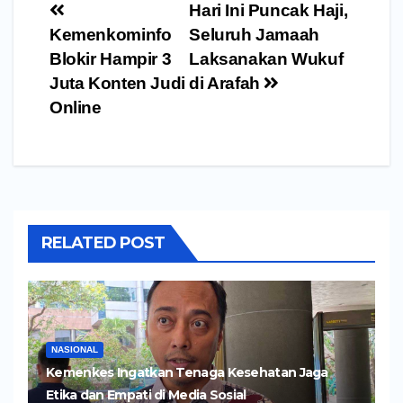
Navigasi
Hari Ini Puncak Haji,
pos
Kemenkominfo
Seluruh Jamaah
Blokir Hampir 3
Laksanakan Wukuf
Juta Konten Judi
di Arafah
Online
RELATED POST
NASIONAL
Kemenkes Ingatkan Tenaga Kesehatan Jaga
Etika dan Empati di Media Sosial