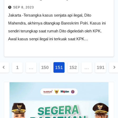
SEP 8, 2023
Jakarta -Tersangka kasus senjata api ilegal, Dito
Mahendra, akhirnya ditangkap Bareskrim Polri. Kasus ini
sendiri terungkap saat rumah Dito digeledah oleh KPK.
Awal kasus senpi ilegal ini terkuak saat KPK…
aginasi
1
…
150
151
152
…
191
os