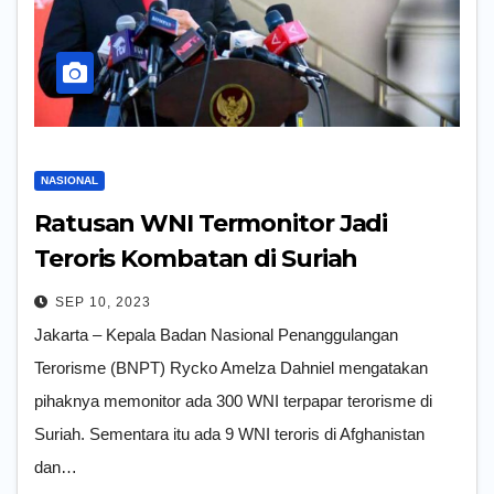
NASIONAL
Ratusan WNI Termonitor Jadi
Teroris Kombatan di Suriah
Afghanistan dan Filipina
SEP 10, 2023
Jakarta – Kepala Badan Nasional Penanggulangan
Terorisme (BNPT) Rycko Amelza Dahniel mengatakan
pihaknya memonitor ada 300 WNI terpapar terorisme di
Suriah. Sementara itu ada 9 WNI teroris di Afghanistan
dan…