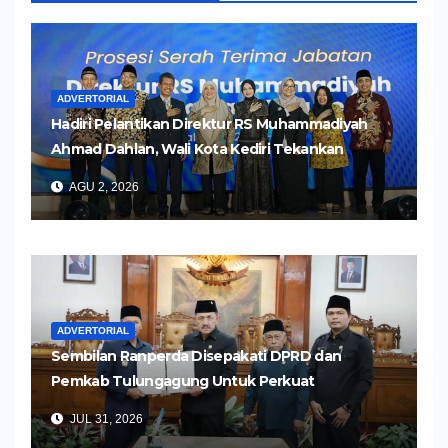
ADVERTORIAL
Hadiri Pelantikan Direktur RS Muhammadiyah
Ahmad Dahlan, Wali Kota Kediri Tekankan
Pelayanan Kesehatan yang Humanis
AGU 2, 2026
ADVERTORIAL
Sembilan Ranperda Disepakati DPRD dan
Pemkab Tulungagung Untuk Perkuat
Pembangunan Daerah
JUL 31, 2026