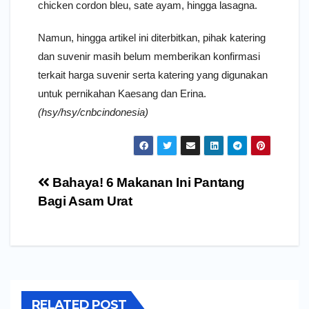
chicken cordon bleu, sate ayam, hingga lasagna.
Namun, hingga artikel ini diterbitkan, pihak katering
dan suvenir masih belum memberikan konfirmasi
terkait harga suvenir serta katering yang digunakan
untuk pernikahan Kaesang dan Erina.
(hsy/hsy/cnbcindonesia)
Navigasi
Bahaya! 6 Makanan Ini Pantang
pos
Bagi Asam Urat
RELATED POST