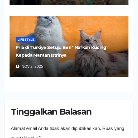
LIFESTYLE
Pria di Turkiye Setuju Beri “Nafkah Kucing”
Kepada Mantan Istrinya
NOV 2, 2025
Tinggalkan Balasan
Alamat email Anda tidak akan dipublikasikan.
Ruas yang
wajib ditandai
*