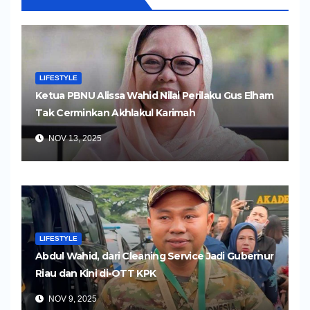
LIFESTYLE
Ketua PBNU Alissa Wahid Nilai Perilaku Gus Elham
Tak Cerminkan Akhlakul Karimah
NOV 13, 2025
LIFESTYLE
Abdul Wahid, dari Cleaning Service Jadi Gubernur
Riau dan Kini di-OTT KPK
NOV 9, 2025