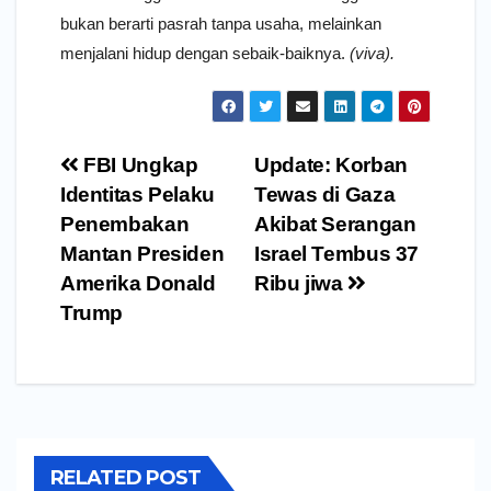
bukan berarti pasrah tanpa usaha, melainkan
menjalani hidup dengan sebaik-baiknya.
(viva).
Navigasi
FBI Ungkap
Update: Korban
pos
Identitas Pelaku
Tewas di Gaza
Penembakan
Akibat Serangan
Mantan Presiden
Israel Tembus 37
Amerika Donald
Ribu jiwa
Trump
RELATED POST