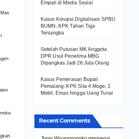
Empati di Media Sosial
s Mas
Kasus Korupsi Digitalisasi SPBU
BUMN, KPK Tahan Tiga
Tersangka
n
Setelah Putusan MK Anggota
DPR Usul Penerima MBG
Agen
Dipangkas Jadi 26 Juta Orang
Kasus Pemerasan Bupati
Pemalang: KPK Sita 4 Moge, 1
aten
Mobil, Emas hingga Uang Tunai
ereka
Recent Comments
ngkah
Jhoni Wisangsongko
mengenai