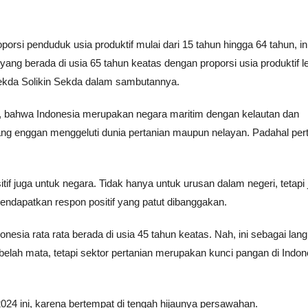
porsi penduduk usia produktif mulai dari 15 tahun hingga 64 tahun, in
 yang berada di usia 65 tahun keatas dengan proporsi usia produktif l
 Sekda Solikin Sekda dalam sambutannya.
, bahwa Indonesia merupakan negara maritim dengan kelautan dan
yang enggan menggeluti dunia pertanian maupun nelayan. Padahal per
if juga untuk negara. Tidak hanya untuk urusan dalam negeri, tetapi 
mendapatkan respon positif yang patut dibanggakan.
donesia rata rata berada di usia 45 tahun keatas. Nah, ini sebagai lan
belah mata, tetapi sektor pertanian merupakan kunci pangan di Indon
4 ini, karena bertempat di tengah hijaunya persawahan.