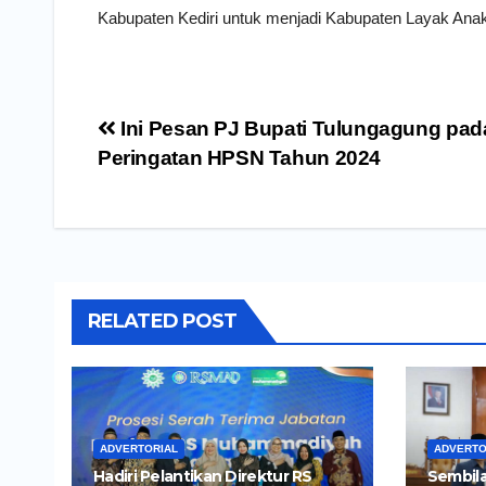
Kabupaten Kediri untuk menjadi Kabupaten Layak Anak
Navigasi
Ini Pesan PJ Bupati Tulungagung pad
pos
Peringatan HPSN Tahun 2024
RELATED POST
ADVERTORIAL
ADVERTO
Hadiri Pelantikan Direktur RS
Sembila