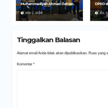
Muhammadiyah Ahmad Dahlan,
DPRD d
Wali Kota Kediri Tekankan
Untuk 
AGU 2, 2026
JUL 31
Pelayanan Kesehatan yang
Daerah
Humanis
Tinggalkan Balasan
Alamat email Anda tidak akan dipublikasikan.
Ruas yang w
Komentar
*