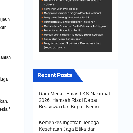
i jauh
ebih
tanian
Recent Posts
juga
Raih Medali Emas LKS Nasional
2026, Hamzah Risqi Dapat
gkah,
Beasiswa dari Bupati Kediri
esia,”
Kemenkes Ingatkan Tenaga
Kesehatan Jaga Etika dan