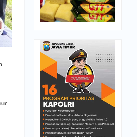
n
orum