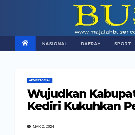
Skip
to
content
NASIONAL
DAERAH
SPORT
ADVERTORIAL
Wujudkan Kabupat
Kediri Kukuhkan 
MAR 2, 2024