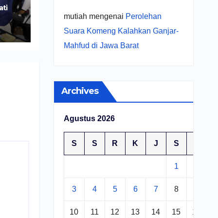
ati
mutiah
mengenai
Perolehan
r
Suara Komeng Kalahkan Ganjar-
UMKM
Mahfud di Jawa Barat
Archives
Agustus 2026
S
S
R
K
J
S
M
1
2
3
4
5
6
7
8
9
10
11
12
13
14
15
16