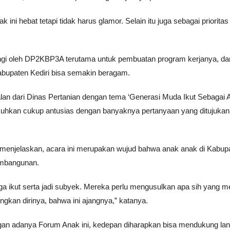
k ini hebat tetapi tidak harus glamor. Selain itu juga sebagai priorita
ngi oleh DP2KBP3A terutama untuk pembuatan program kerjanya, da
abupaten Kediri bisa semakin beragam.
an dari Dinas Pertanian dengan tema ‘Generasi Muda Ikut Sebagai 
ukuhkan cukup antusias dengan banyaknya pertanyaan yang ditujukan
menjelaskan, acara ini merupakan wujud bahwa anak anak di Kabup
embangunan.
ga ikut serta jadi subyek. Mereka perlu mengusulkan apa sih yang m
kan dirinya, bahwa ini ajangnya,” katanya.
an adanya Forum Anak ini, kedepan diharapkan bisa mendukung la