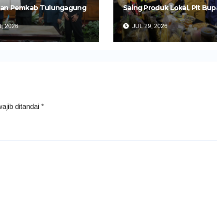
an Pemkab Tulungagung
Saing Produk Lokal, Plt Bup
Perkuat Pembangunan
Tulungagung Buka Semina
, 2026
JUL 29, 2026
Impor dan Ekspor Produk 
ajib ditandai
*