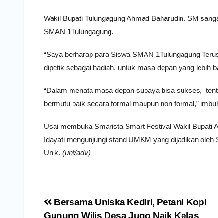
Wakil Bupati Tulungagung Ahmad Baharudin. SM sangat
SMAN 1Tulungagung.
“Saya berharap para Siswa SMAN 1Tulungagung Terus 
dipetik sebagai hadiah, untuk masa depan yang lebih b
“Dalam menata masa depan supaya bisa sukses, tentun
bermutu baik secara formal maupun non formal,” imbu
Usai membuka Smarista Smart Festival Wakil Bupati 
Idayati mengunjungi stand UMKM yang dijadikan ole
Unik.
(unt/adv)
Navigasi
Bersama Uniska Kediri, Petani Kopi
pos
Gunung Wilis Desa Jugo Naik Kelas