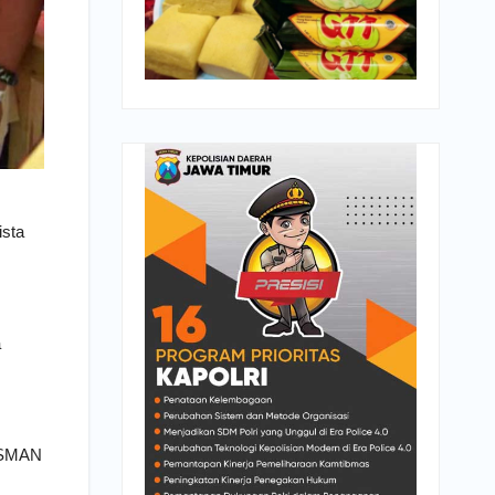
ista
a
i SMAN