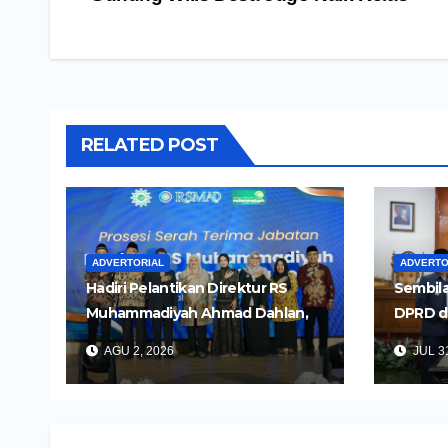
RELATED POST
ADVERTORIAL
ADVERTO
Hadiri Pelantikan Direktur RS
Sembila
Muhammadiyah Ahmad Dahlan,
DPRD d
Wali Kota Kediri Tekankan
Untuk 
AGU 2, 2026
JUL 31
Pelayanan Kesehatan yang
Daerah
Humanis