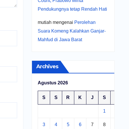
Count, Prabowo Minta
Pendukungnya tetap Rendah Hati
mutiah
mengenai
Perolehan
Suara Komeng Kalahkan Ganjar-
Mahfud di Jawa Barat
Archives
Agustus 2026
S
S
R
K
J
S
M
1
2
3
4
5
6
7
8
9