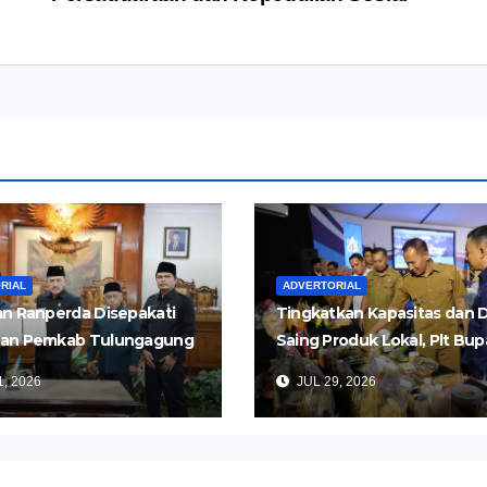
RIAL
ADVERTORIAL
n Ranperda Disepakati
Tingkatkan Kapasitas dan 
an Pemkab Tulungagung
Saing Produk Lokal, Plt Bup
Perkuat Pembangunan
Tulungagung Buka Semina
, 2026
JUL 29, 2026
Impor dan Ekspor Produk 