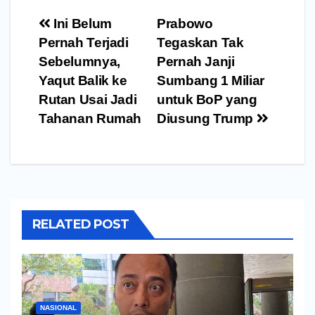
Navigasi
Ini Belum
Prabowo
pos
Pernah Terjadi
Tegaskan Tak
Sebelumnya,
Pernah Janji
Yaqut Balik ke
Sumbang 1 Miliar
Rutan Usai Jadi
untuk BoP yang
Tahanan Rumah
Diusung Trump
RELATED POST
NASIONAL