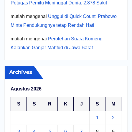
Petugas Pemilu Meninggal Dunia, 2.878 Sakit
mutiah
mengenai
Unggul di Quick Count, Prabowo
Minta Pendukungnya tetap Rendah Hati
mutiah
mengenai
Perolehan Suara Komeng
Kalahkan Ganjar-Mahfud di Jawa Barat
Archives
Agustus 2026
S
S
R
K
J
S
M
1
2
3
4
5
6
7
8
9