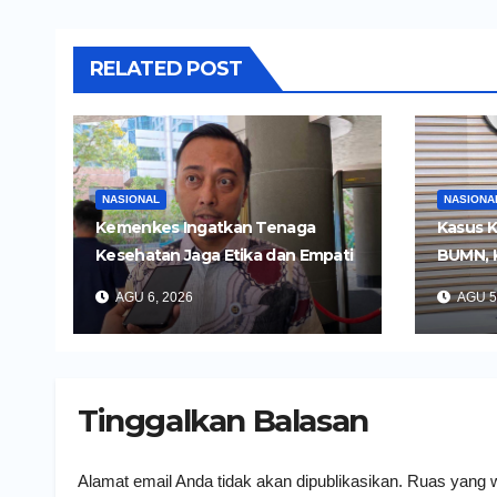
RELATED POST
NASIONAL
NASIONA
Kemenkes Ingatkan Tenaga
Kasus K
Kesehatan Jaga Etika dan Empati
BUMN, 
di Media Sosial
Tersan
AGU 6, 2026
AGU 5
Tinggalkan Balasan
Alamat email Anda tidak akan dipublikasikan.
Ruas yang w