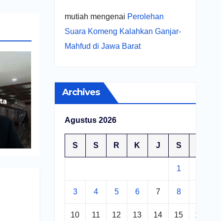
mutiah
mengenai
Perolehan
Suara Komeng Kalahkan Ganjar-
Mahfud di Jawa Barat
Archives
ta
Agustus 2026
ng
S
S
R
K
J
S
M
1
2
3
4
5
6
7
8
9
10
11
12
13
14
15
16