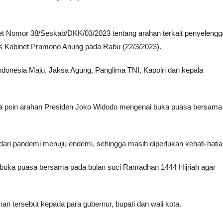
binet Nomor 38/Seskab/DKK/03/2023 tentang arahan terkait penyeleng
is Kabinet Pramono Anung pada Rabu (22/3/2023).
Indonesia Maju, Jaksa Agung, Panglima TNI, Kapolri dan kepala
tiga poin arahan Presiden Joko Widodo mengenai buka puasa bersama
dari pandemi menuju endemi, sehingga masih diperlukan kehati-hatia
 buka puasa bersama pada bulan suci Ramadhan 1444 Hijriah agar
an tersebut kepada para gubernur, bupati dan wali kota.