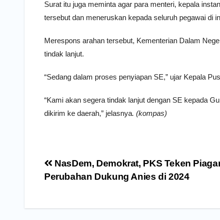
Surat itu juga meminta agar para menteri, kepala inst
tersebut dan meneruskan kepada seluruh pegawai di i
Merespons arahan tersebut, Kementerian Dalam Neger
tindak lanjut.
“Sedang dalam proses penyiapan SE,” ujar Kepala Pu
“Kami akan segera tindak lanjut dengan SE kepada Gube
dikirim ke daerah,” jelasnya
. (kompas)
Navigasi
NasDem, Demokrat, PKS Teken Piagam
pos
Perubahan Dukung Anies di 2024