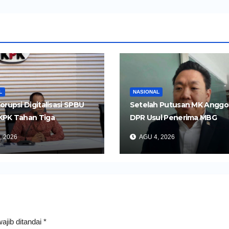
L
NASIONAL
orupsi Digitalisasi SPBU
Setelah Putusan MK Anggo
KPK Tahan Tiga
DPR Usul Penerima MBG
gka
Dipangkas Jadi 26 Juta Ora
, 2026
AGU 4, 2026
ajib ditandai
*