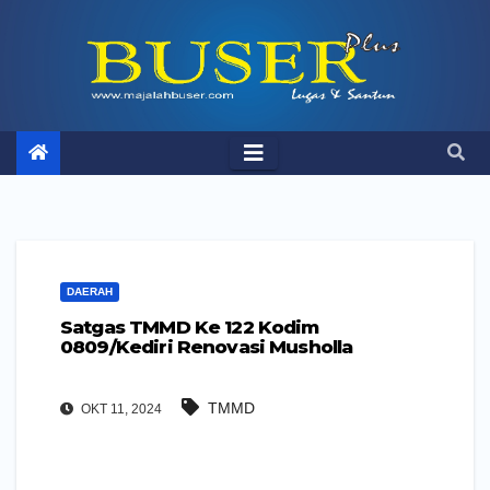
Skip
to
content
DAERAH
Satgas TMMD Ke 122 Kodim
0809/Kediri Renovasi Musholla
TMMD
OKT 11, 2024