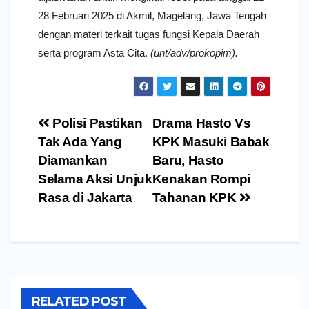
28 Februari 2025 di Akmil, Magelang, Jawa Tengah
dengan materi terkait tugas fungsi Kepala Daerah
serta program Asta Cita.
(unt/adv/prokopim).
Navigasi
Polisi Pastikan
Drama Hasto Vs
pos
Tak Ada Yang
KPK Masuki Babak
Diamankan
Baru, Hasto
Selama Aksi Unjuk
Kenakan Rompi
Rasa di Jakarta
Tahanan KPK
RELATED POST