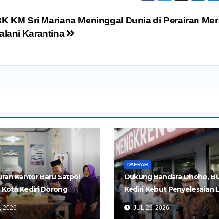
K KM Sri Mariana Meninggal Dunia di Perairan Mer
alani Karantina
DAERAH
ran Kantor Baru Satpol
Dukung Bandara Dhoho, Bu
i Kota Kediri Dorong
Kediri Kebut Penyelesaian 
an yang Lebih Cepat dan
Dua Ruas Tol Kertosono-Ked
, 2026
JUL 29, 2026
s