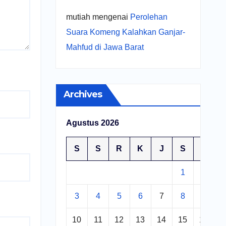
mutiah
mengenai
Perolehan
Suara Komeng Kalahkan Ganjar-
Mahfud di Jawa Barat
Archives
Agustus 2026
S
S
R
K
J
S
M
1
2
3
4
5
6
7
8
9
10
11
12
13
14
15
16