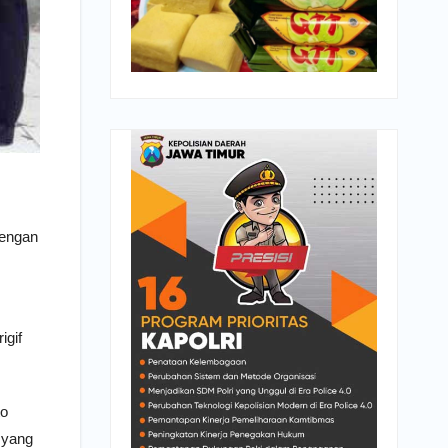
dengan
igif
to
 yang