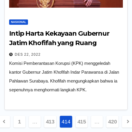
NASIONAL
Intip Harta Kekayaan Gubernur
Jatim Khofifah yang Ruang
Kerjanya Digeledah KPK
DES 22, 2022
Komisi Pemberantasan Korupsi (KPK) menggeledah
kantor Gubernur Jatim Khofifah Indar Parawansa di Jalan
Pahlawan Surabaya. Khofifah mengungkapkan bahwa ia
sepenuhnya menghormati langkah KPK.
aginasi
1
…
413
414
415
…
420
os