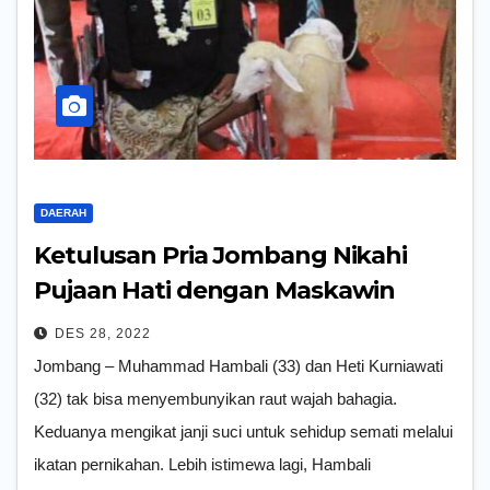
DAERAH
Ketulusan Pria Jombang Nikahi
Pujaan Hati dengan Maskawin
Seekor Kambing
DES 28, 2022
Jombang – Muhammad Hambali (33) dan Heti Kurniawati
(32) tak bisa menyembunyikan raut wajah bahagia.
Keduanya mengikat janji suci untuk sehidup semati melalui
ikatan pernikahan. Lebih istimewa lagi, Hambali