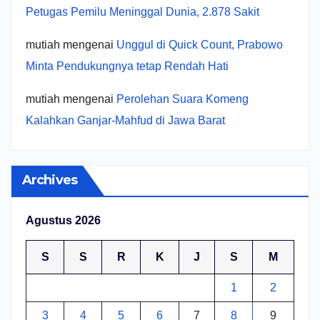
Petugas Pemilu Meninggal Dunia, 2.878 Sakit
mutiah
mengenai
Unggul di Quick Count, Prabowo
Minta Pendukungnya tetap Rendah Hati
mutiah
mengenai
Perolehan Suara Komeng
Kalahkan Ganjar-Mahfud di Jawa Barat
Archives
Agustus 2026
S
S
R
K
J
S
M
1
2
3
4
5
6
7
8
9