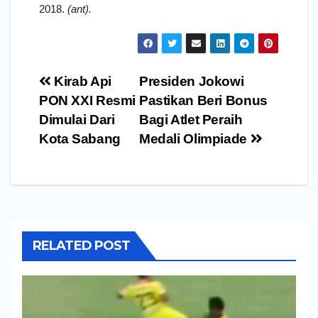
2018.
(ant).
Navigasi
Kirab Api
Presiden Jokowi
pos
PON XXI Resmi
Pastikan Beri Bonus
Dimulai Dari
Bagi Atlet Peraih
Kota Sabang
Medali Olimpiade
RELATED POST