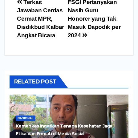
Navigasi
Terkait
FSGI Pertanyakan
pos
Jawaban Cerdas
Nasib Guru
Cermat MPR,
Honorer yang Tak
Disdikbud Kalbar
Masuk Dapodik per
Angkat Bicara
2024
RELATED POST
NASIONAL
Kemenkes Ingatkan Tenaga Kesehatan Jaga
Etika dan Empati di Media Sosial