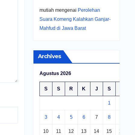
mutiah
mengenai
Perolehan
Suara Komeng Kalahkan Ganjar-
Mahfud di Jawa Barat
Archives
Agustus 2026
S
S
R
K
J
S
M
1
2
3
4
5
6
7
8
9
10
11
12
13
14
15
16