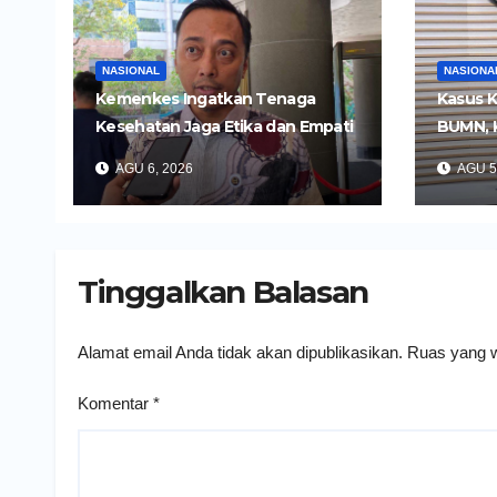
NASIONAL
NASIONA
Kemenkes Ingatkan Tenaga
Kasus K
Kesehatan Jaga Etika dan Empati
BUMN, 
di Media Sosial
Tersan
AGU 6, 2026
AGU 5
Tinggalkan Balasan
Alamat email Anda tidak akan dipublikasikan.
Ruas yang w
Komentar
*