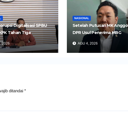
L
NASIONAL
orupsi Digitalisasi SPBU
Setelah Putusan MK Anggo
KPK Tahan Tiga
DPR Usul Penerima MBG
gka
Dipangkas Jadi 26 Juta Ora
, 2026
AGU 4, 2026
ajib ditandai
*