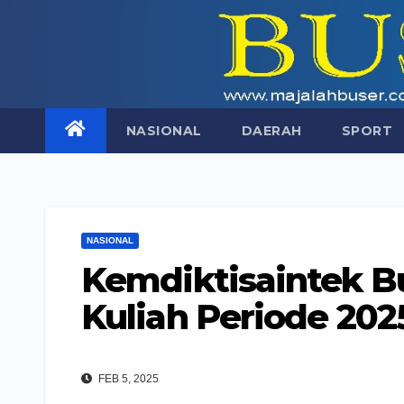
Skip
to
content
NASIONAL
DAERAH
SPORT
NASIONAL
Kemdiktisaintek B
Kuliah Periode 202
FEB 5, 2025