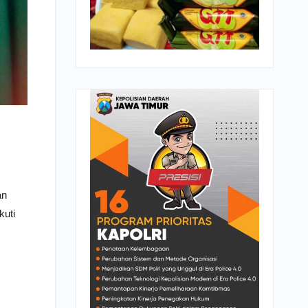
an
kuti