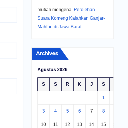
mutiah
mengenai
Perolehan
Suara Komeng Kalahkan Ganjar-
Mahfud di Jawa Barat
Archives
Agustus 2026
S
S
R
K
J
S
M
1
2
3
4
5
6
7
8
9
10
11
12
13
14
15
16