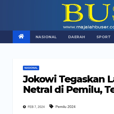
Skip
to
content
NASIONAL
DAERAH
SPORT
NASIONAL
Jokowi Tegaskan La
Netral di Pemilu, 
Pemilu 2024
FEB 7, 2024