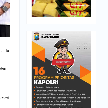
Pemilu
aten
Jokowi