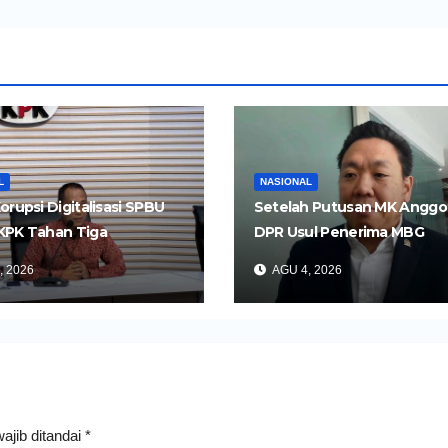
L
NASIONAL
orupsi Digitalisasi SPBU
Setelah Putusan MK Anggo
KPK Tahan Tiga
DPR Usul Penerima MBG
gka
Dipangkas Jadi 26 Juta Ora
, 2026
AGU 4, 2026
ajib ditandai
*