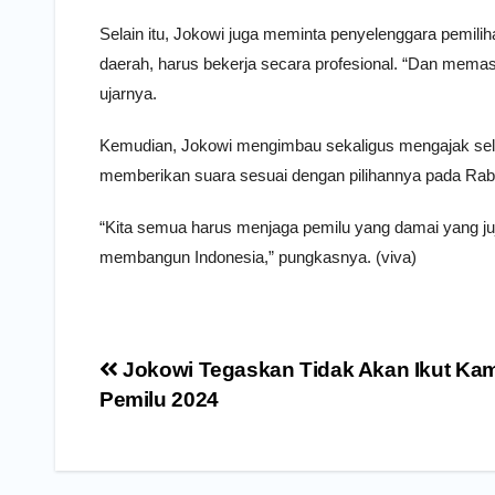
Selain itu, Jokowi juga meminta penyelenggara pemil
daerah, harus bekerja secara profesional. “Dan memast
ujarnya.
Kemudian, Jokowi mengimbau sekaligus mengajak sel
memberikan suara sesuai dengan pilihannya pada Rabu
“Kita semua harus menjaga pemilu yang damai yang juj
membangun Indonesia,” pungkasnya. (viva)
Navigasi
Jokowi Tegaskan Tidak Akan Ikut Ka
pos
Pemilu 2024