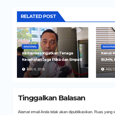
RELATED POST
NASIONAL
NASIONA
Kemenkes Ingatkan Tenaga
Kasus K
Kesehatan Jaga Etika dan Empati
BUMN, 
di Media Sosial
Tersan
AGU 6, 2026
AGU 5
Tinggalkan Balasan
Alamat email Anda tidak akan dipublikasikan.
Ruas yang w