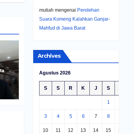
mutiah
mengenai
Perolehan
Suara Komeng Kalahkan Ganjar-
Mahfud di Jawa Barat
Archives
ta
Agustus 2026
ng
S
S
R
K
J
S
M
1
2
3
4
5
6
7
8
9
10
11
12
13
14
15
16