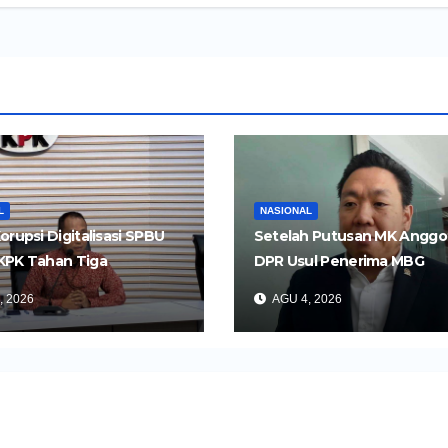
L
NASIONAL
orupsi Digitalisasi SPBU
Setelah Putusan MK Anggo
KPK Tahan Tiga
DPR Usul Penerima MBG
gka
Dipangkas Jadi 26 Juta Ora
, 2026
AGU 4, 2026