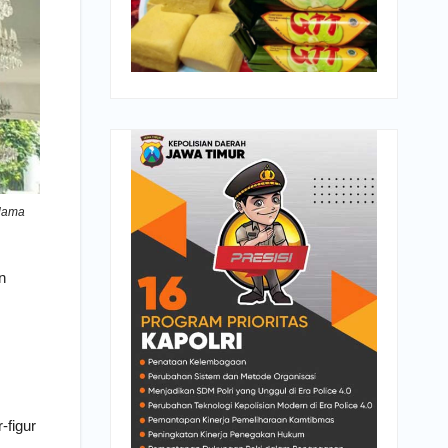
elama
n
-figur