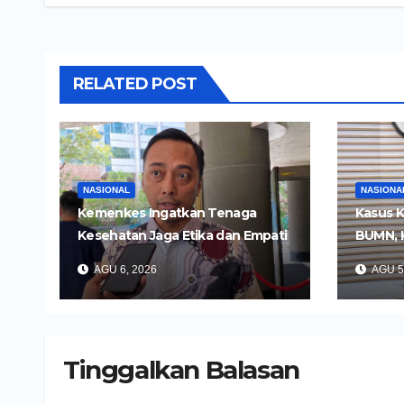
RELATED POST
NASIONAL
NASIONA
Kemenkes Ingatkan Tenaga
Kasus K
Kesehatan Jaga Etika dan Empati
BUMN, 
di Media Sosial
Tersan
AGU 6, 2026
AGU 5
Tinggalkan Balasan