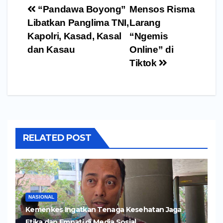
Navigasi
“Pandawa Boyong”
Mensos Risma
pos
Libatkan Panglima TNI,
Larang
Kapolri, Kasad, Kasal
“Ngemis
dan Kasau
Online” di
Tiktok
RELATED POST
NASIONAL
Kemenkes Ingatkan Tenaga Kesehatan Jaga
Etika dan Empati di Media Sosial