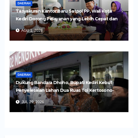
DAERAH
Tasyakuran Kantor Baru Satpol PP, Wali Kota
Kediri Dorong Pelayanan yang Lebih Cepat dan
Humanis
AGU 1, 2026
DAERAH
Dukung Bandara Dhoho, Bupati Kediri Kebut
Penyelesaian Lahan Dua Ruas Tol Kertosono-
Kediri
JUL 29, 2026