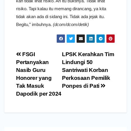
kan tidak lihat risiko. Ah itu buktinya. Tidak lihat
risiko. Tapi kalau itu memang dirancang, ya kita
tidak akan ada di sidang ini. Tidak ada jejak itu.
Begitu,” imbuhnya.
(dcom/dcom/detik)
Navigasi
FSGI
LPSK Kerahkan Tim
pos
Pertanyakan
Lindungi 50
Nasib Guru
Santriwati Korban
Honorer yang
Perkosaan Pemilik
Tak Masuk
Ponpes di Pati
Dapodik per 2024