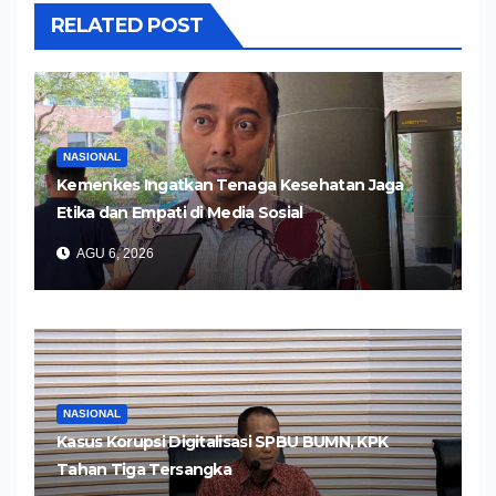
RELATED POST
NASIONAL
Kemenkes Ingatkan Tenaga Kesehatan Jaga
Etika dan Empati di Media Sosial
AGU 6, 2026
NASIONAL
Kasus Korupsi Digitalisasi SPBU BUMN, KPK
Tahan Tiga Tersangka