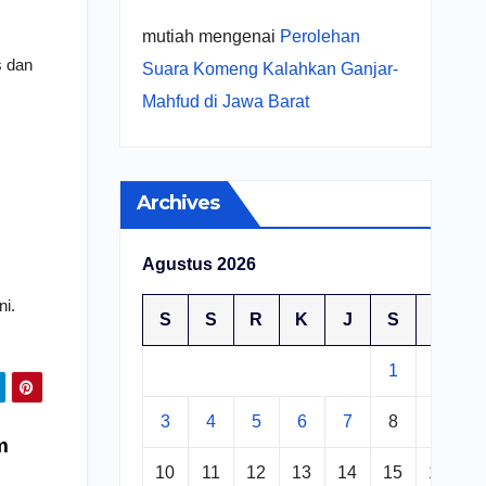
mutiah
mengenai
Perolehan
s dan
Suara Komeng Kalahkan Ganjar-
Mahfud di Jawa Barat
Archives
Agustus 2026
ni.
S
S
R
K
J
S
M
1
2
3
4
5
6
7
8
9
m
10
11
12
13
14
15
16