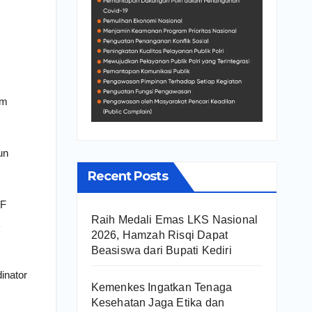
am
un
Recent Posts
LF
Raih Medali Emas LKS Nasional
k
2026, Hamzah Risqi Dapat
Beasiswa dari Bupati Kediri
inator
Kemenkes Ingatkan Tenaga
Kesehatan Jaga Etika dan