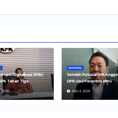
L
NASIONAL
orupsi Digitalisasi SPBU
Setelah Putusan MK Anggo
KPK Tahan Tiga
DPR Usul Penerima MBG
gka
Dipangkas Jadi 26 Juta Ora
, 2026
AGU 4, 2026