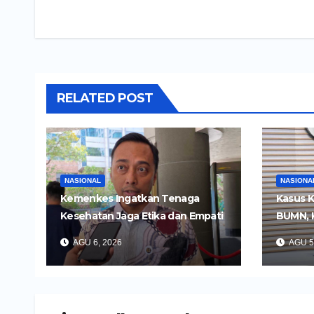
RELATED POST
NASIONAL
NASIONA
Kemenkes Ingatkan Tenaga
Kasus K
Kesehatan Jaga Etika dan Empati
BUMN, 
di Media Sosial
Tersan
AGU 6, 2026
AGU 5