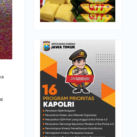
ka
at