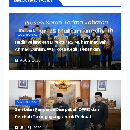
RELATED POST
ADVERTORIAL
Hadiri Pelantikan Direktur RS Muhammadiyah
Ahmad Dahlan, Wali Kota Kediri Tekankan
Pelayanan Kesehatan yang Humanis
AGU 2, 2026
ADVERTORIAL
Sembilan Ranperda Disepakati DPRD dan
Pemkab Tulungagung Untuk Perkuat
Pembangunan Daerah
JUL 31, 2026