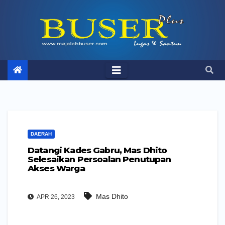
Skip
to
content
DAERAH
Datangi Kades Gabru, Mas Dhito
Selesaikan Persoalan Penutupan
Akses Warga
Mas Dhito
APR 26, 2023