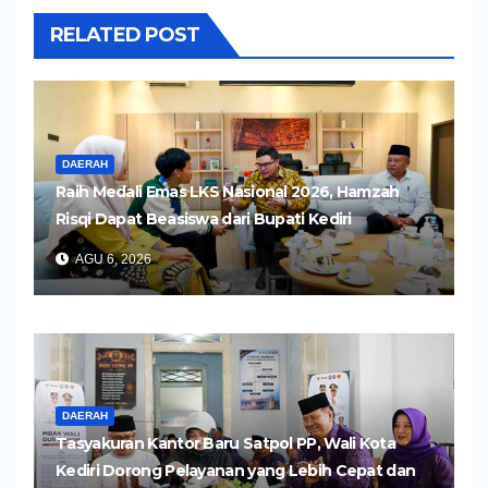
RELATED POST
DAERAH
Raih Medali Emas LKS Nasional 2026, Hamzah
Risqi Dapat Beasiswa dari Bupati Kediri
AGU 6, 2026
DAERAH
Tasyakuran Kantor Baru Satpol PP, Wali Kota
Kediri Dorong Pelayanan yang Lebih Cepat dan