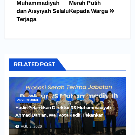
Muhammadiyah
Merah Putih
dan Aisyiyah Selalu
Kepada Warga
Terjaga
RELATED POST
ADVERTORIAL
Hadiri Pelantikan Direktur RS Muhammadiyah
Ahmad Dahlan, Wali Kota Kediri Tekankan
Pelayanan Kesehatan yang Humanis
AGU 2, 2026