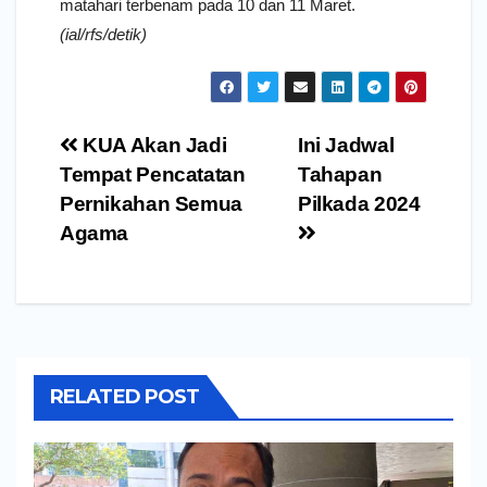
matahari terbenam pada 10 dan 11 Maret.
(ial/rfs/detik)
Navigasi
KUA Akan Jadi
Ini Jadwal
pos
Tempat Pencatatan
Tahapan
Pernikahan Semua
Pilkada 2024
Agama
RELATED POST