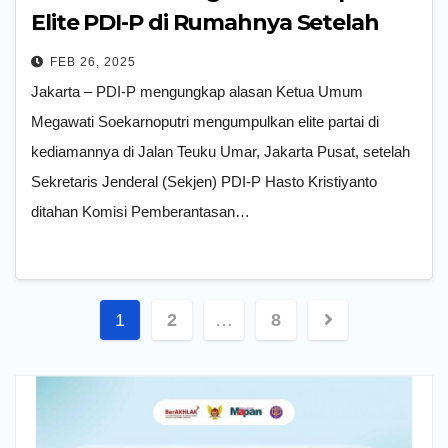
Elite PDI-P di Rumahnya Setelah
Penahanan Hasto
FEB 26, 2025
Jakarta – PDI-P mengungkap alasan Ketua Umum
Megawati Soekarnoputri mengumpulkan elite partai di
kediamannya di Jalan Teuku Umar, Jakarta Pusat, setelah
Sekretaris Jenderal (Sekjen) PDI-P Hasto Kristiyanto
ditahan Komisi Pemberantasan…
Paginasi
1
2
…
8
pos