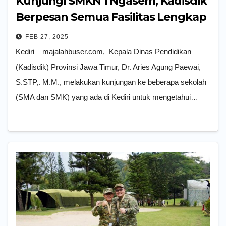
Kunjungi SMKN 1 Ngasem, Kadisdik
Berpesan Semua Fasilitas Lengkap
dan Bagus Dirawat
FEB 27, 2025
Kediri – majalahbuser.com, Kepala Dinas Pendidikan
(Kadisdik) Provinsi Jawa Timur, Dr. Aries Agung Paewai,
S.STP,. M.M., melakukan kunjungan ke beberapa sekolah
(SMA dan SMK) yang ada di Kediri untuk mengetahui…