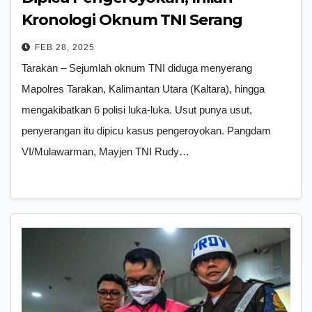
Kronologi Oknum TNI Serang
Mapolres Tarakan
FEB 28, 2025
Tarakan – Sejumlah oknum TNI diduga menyerang
Mapolres Tarakan, Kalimantan Utara (Kaltara), hingga
mengakibatkan 6 polisi luka-luka. Usut punya usut,
penyerangan itu dipicu kasus pengeroyokan. Pangdam
VI/Mulawarman, Mayjen TNI Rudy…