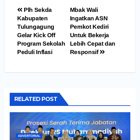
Navigasi
Plh Sekda
Mbak Wali
pos
Kabupaten
Ingatkan ASN
Tulungagung
Pemkot Kediri
Gelar Kick Off
Untuk Bekerja
Program Sekolah
Lebih Cepat dan
Peduli Inflasi
Responsif
RELATED POST
ADVERTORIAL