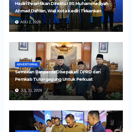
Hadiri Pelantikan Direktur RS Muhammadiyah
Ahmad Dahlan, Wali Kota Kediri Tekankan
Pelayanan Kesehatan yang Humanis
AGU 2, 2026
ADVERTORIAL
Sembilan Ranperda Disepakati DPRD dan
Pemkab Tulungagung Untuk Perkuat
Pembangunan Daerah
JUL 31, 2026