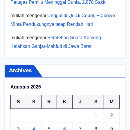
Petugas Pemilu Meninggal Dunia, 2.878 Sakit
mutiah
mengenai
Unggul di Quick Count, Prabowo
Minta Pendukungnya tetap Rendah Hati
mutiah
mengenai
Perolehan Suara Komeng
Kalahkan Ganjar-Mahfud di Jawa Barat
Archives
Agustus 2026
S
S
R
K
J
S
M
1
2
3
4
5
6
7
8
9