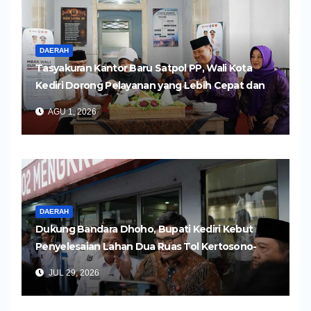
DAERAH
Tasyakuran Kantor Baru Satpol PP, Wali Kota
Kediri Dorong Pelayanan yang Lebih Cepat dan
Humanis
AGU 1, 2026
DAERAH
Dukung Bandara Dhoho, Bupati Kediri Kebut
Penyelesaian Lahan Dua Ruas Tol Kertosono-
Kediri
JUL 29, 2026