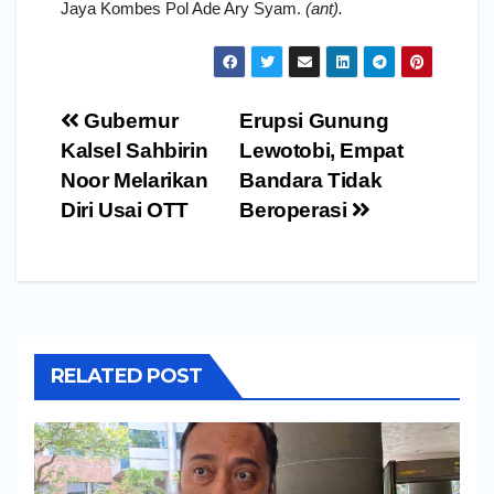
Jaya Kombes Pol Ade Ary Syam.
(ant).
Navigasi
Gubernur
Erupsi Gunung
pos
Kalsel Sahbirin
Lewotobi, Empat
Noor Melarikan
Bandara Tidak
Diri Usai OTT
Beroperasi
RELATED POST