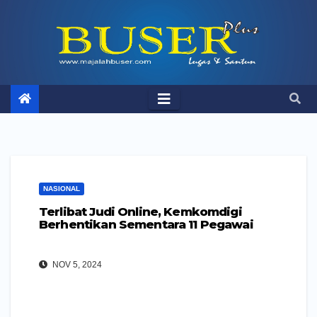
Skip
to
content
NASIONAL
Terlibat Judi Online, Kemkomdigi
Berhentikan Sementara 11 Pegawai
NOV 5, 2024