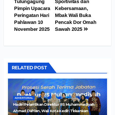
pos
Tulungagung
Sportivitas dan
Pimpin Upacara
Kebersamaan,
Peringatan Hari
Mbak Wali Buka
Pahlawan 10
Pencak Dor Omah
November 2025
Sawah 2025
RELATED POST
ADVERTORIAL
Hadiri Pelantikan Direktur RS Muhammadiyah
Ahmad Dahlan, Wali Kota Kediri Tekankan