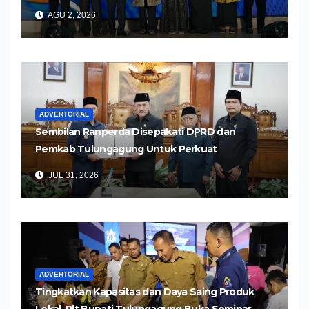
Pelayanan Kesehatan yang Humanis
AGU 2, 2026
ADVERTORIAL
Sembilan Ranperda Disepakati DPRD dan
Pemkab Tulungagung Untuk Perkuat
Pembangunan Daerah
JUL 31, 2026
ADVERTORIAL
Tingkatkan Kapasitas dan Daya Saing Produk
Lokal, Plt Bupati Tulungagung Buka Seminar