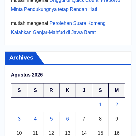
mutiah
mengenai
Unggul di Quick Count, Prabowo
Minta Pendukungnya tetap Rendah Hati
mutiah
mengenai
Perolehan Suara Komeng
Kalahkan Ganjar-Mahfud di Jawa Barat
Archives
Agustus 2026
S
S
R
K
J
S
M
1
2
3
4
5
6
7
8
9
10
11
12
13
14
15
16