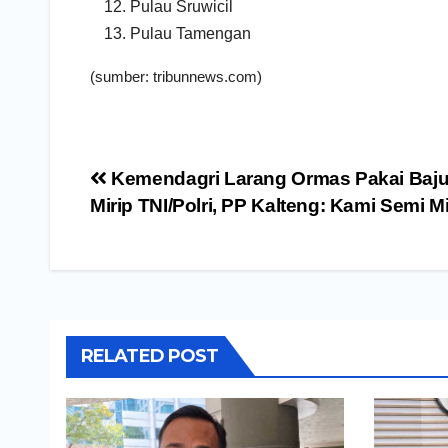
Pulau Sruwicil
Pulau Tamengan
(sumber: tribunnews.com)
Navigasi
Kemendagri Larang Ormas Pakai Baj
pos
Mirip TNI/Polri, PP Kalteng: Kami Semi Mil
RELATED POST