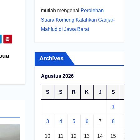
mutiah
mengenai
Perolehan
Suara Komeng Kalahkan Ganjar-
Mahfud di Jawa Barat
pua
Archives
Agustus 2026
S
S
R
K
J
S
M
1
2
3
4
5
6
7
8
9
10
11
12
13
14
15
16