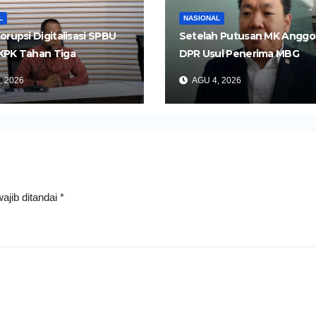
L
NASIONAL
orupsi Digitalisasi SPBU
Setelah Putusan MK Anggo
KPK Tahan Tiga
DPR Usul Penerima MBG
gka
Dipangkas Jadi 26 Juta Ora
, 2026
AGU 4, 2026
ajib ditandai
*