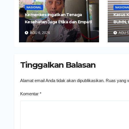
NASIONAL
NASIONA
Kemenkes Ingatkan Tenaga
Kasus K
Kesehatan Jaga Etika dan Empati
BUMN, 
di Media Sosial
Tersan
AGU 6, 2026
AGU 5
Tinggalkan Balasan
Alamat email Anda tidak akan dipublikasikan.
Ruas yang w
Komentar
*