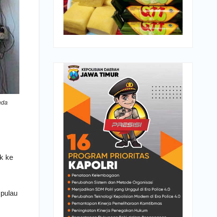
nda
k ke
pulau