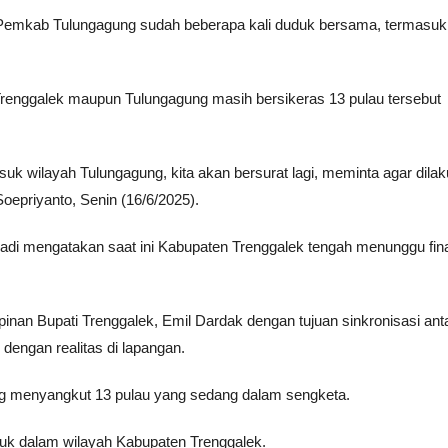
n Pemkab Tulungagung sudah beberapa kali duduk bersama, termasuk
Trenggalek maupun Tulungagung masih bersikeras 13 pulau tersebut
uk wilayah Tulungagung, kita akan bersurat lagi, meminta agar dila
oepriyanto, Senin (16/6/2025).
di mengatakan saat ini Kabupaten Trenggalek tengah menunggu fina
inan Bupati Trenggalek, Emil Dardak dengan tujuan sinkronisasi ant
engan realitas di lapangan.
ng menyangkut 13 pulau yang sedang dalam sengketa.
asuk dalam wilayah Kabupaten Trenggalek.