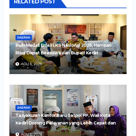
RELATED POST
DAERAH
Raih Medali Emas LKS Nasional 2026, Hamzah
Risqi Dapat Beasiswa dari Bupati Kediri
AGU 6, 2026
DAERAH
Tasyakuran Kantor Baru Satpol PP, Wali Kota
Kediri Dorong Pelayanan yang Lebih Cepat dan
Humanis
AGU 1, 2026