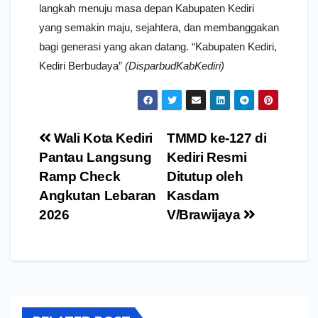
langkah menuju masa depan Kabupaten Kediri
yang semakin maju, sejahtera, dan membanggakan
bagi generasi yang akan datang. “Kabupaten Kediri,
Kediri Berbudaya”
(DisparbudKabKediri)
Navigasi
Wali Kota Kediri
TMMD ke-127 di
pos
Pantau Langsung
Kediri Resmi
Ramp Check
Ditutup oleh
Angkutan Lebaran
Kasdam
2026
V/Brawijaya