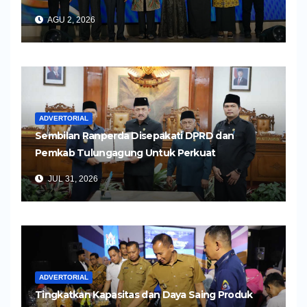
Pelayanan Kesehatan yang Humanis
AGU 2, 2026
ADVERTORIAL
Sembilan Ranperda Disepakati DPRD dan
Pemkab Tulungagung Untuk Perkuat
Pembangunan Daerah
JUL 31, 2026
ADVERTORIAL
Tingkatkan Kapasitas dan Daya Saing Produk