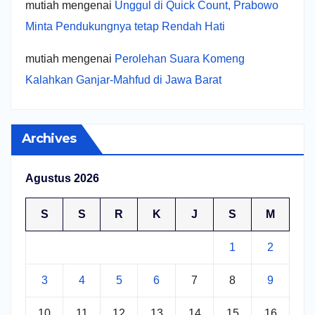
mutiah
mengenai
Unggul di Quick Count, Prabowo
Minta Pendukungnya tetap Rendah Hati
mutiah
mengenai
Perolehan Suara Komeng
Kalahkan Ganjar-Mahfud di Jawa Barat
Archives
Agustus 2026
S
S
R
K
J
S
M
1
2
3
4
5
6
7
8
9
10
11
12
13
14
15
16