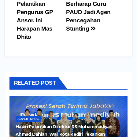
pos
Pelantikan
Berharap Guru
Pengurus GP
PAUD Jadi Agen
Ansor, Ini
Pencegahan
Harapan Mas
Stunting
Dhito
RELATED POST
ADVERTORIAL
Hadiri Pelantikan Direktur RS Muhammadiyah
Ahmad Dahlan, Wali Kota Kediri Tekankan