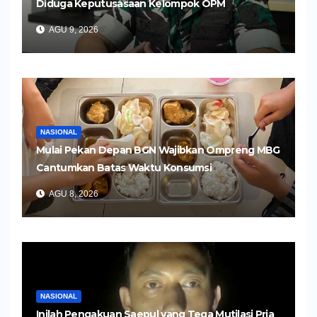
Diduga Keputusasaan Kelompok OPM
AGU 9, 2026
NASIONAL
Mulai Pekan Depan BGN Wajibkan Ompreng MBG
Cantumkan Batas Waktu Konsumsi
AGU 8, 2026
NASIONAL
Inilah Pengakuan Saepul yang Tega Mutilasi Pria