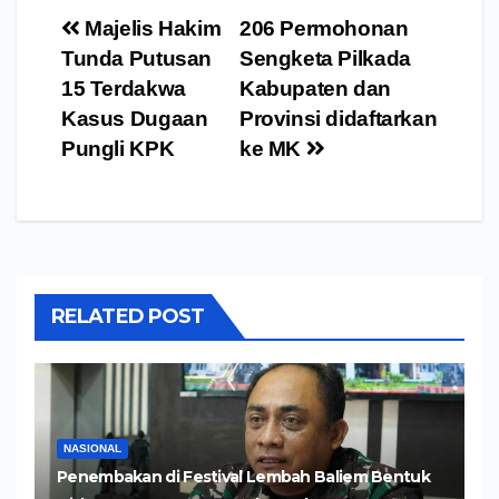
Navigasi
Majelis Hakim
206 Permohonan
pos
Tunda Putusan
Sengketa Pilkada
15 Terdakwa
Kabupaten dan
Kasus Dugaan
Provinsi didaftarkan
Pungli KPK
ke MK
RELATED POST
NASIONAL
Penembakan di Festival Lembah Baliem Bentuk