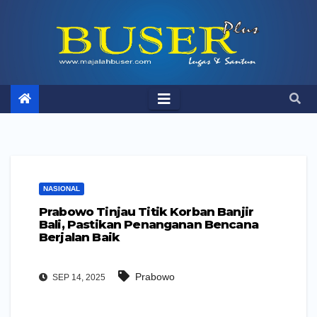
Skip
to
content
NASIONAL
Prabowo Tinjau Titik Korban Banjir
Bali, Pastikan Penanganan Bencana
Berjalan Baik
Prabowo
SEP 14, 2025