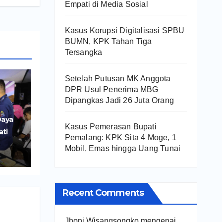
Empati di Media Sosial
Kasus Korupsi Digitalisasi SPBU
BUMN, KPK Tahan Tiga
Tersangka
Setelah Putusan MK Anggota
DPR Usul Penerima MBG
Dipangkas Jadi 26 Juta Orang
Daya
Kasus Pemerasan Bupati
ati
Pemalang: KPK Sita 4 Moge, 1
r
Mobil, Emas hingga Uang Tunai
UMKM
Recent Comments
Jhoni Wisangsongko
mengenai