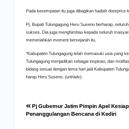
Pada kesempatan itu juga dibagikan hadiah doorprice 
Pj. Bupati Tulungagung Heru Suseno berharap, seluruh 
sukses. Dia juga menghimbau kepada seluruh masyaraka
memeriahkan moment bersejarah itu.
“Kabupaten Tulungagung telah memasuki usia yang ke 
Tulungagung menjadikan sebagai inspirasi, dan motif
bidang sesuai dengan tema hari jadi Kabupaten Tulu
harap Heru Suseno.
(unt/adv).
Navigasi
Pj Gubernur Jatim Pimpin Apel Kesia
pos
Penanggulangan Bencana di Kediri