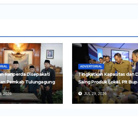
RIAL
ADVERTORIAL
n Ranperda Disepakati
Tingkatkan Kapasitas dan 
an Pemkab Tulungagung
Saing Produk Lokal, Plt Bup
Perkuat Pembangunan
Tulungagung Buka Semina
, 2026
JUL 29, 2026
Impor dan Ekspor Produk 