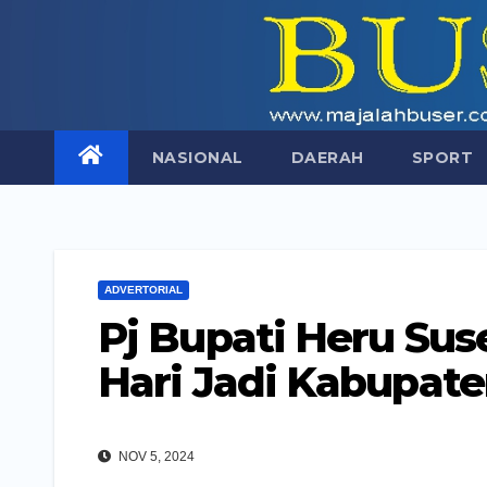
Skip
to
content
NASIONAL
DAERAH
SPORT
ADVERTORIAL
Pj Bupati Heru Su
Hari Jadi Kabupat
NOV 5, 2024