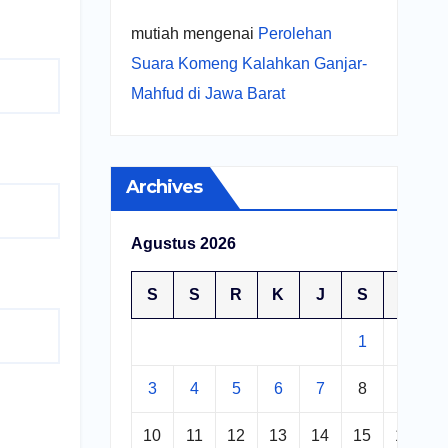
mutiah
mengenai
Perolehan
Suara Komeng Kalahkan Ganjar-
Mahfud di Jawa Barat
Archives
Agustus 2026
S
S
R
K
J
S
M
1
2
3
4
5
6
7
8
9
10
11
12
13
14
15
16