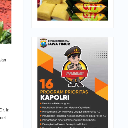
aian
n
. Ir.
cet