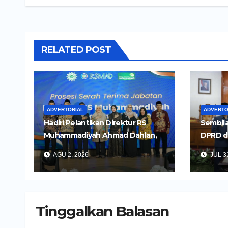
RELATED POST
ADVERTORIAL
ADVERTO
Hadiri Pelantikan Direktur RS
Sembila
Muhammadiyah Ahmad Dahlan,
DPRD d
Wali Kota Kediri Tekankan
Untuk 
AGU 2, 2026
JUL 31
Pelayanan Kesehatan yang
Daerah
Humanis
Tinggalkan Balasan