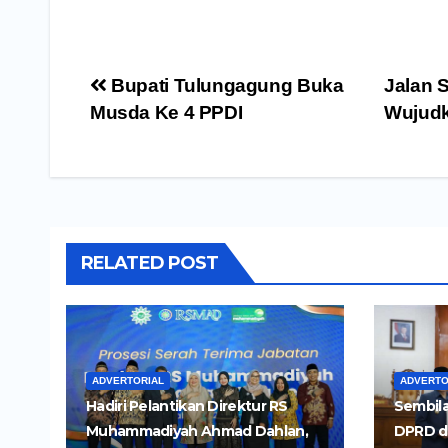
Navigasi
Bupati Tulungagung Buka
Jalan S
pos
Musda Ke 4 PPDI
Wujudk
RELATED POST
ADVERTORIAL
ADVERTO
Hadiri Pelantikan Direktur RS
Sembila
Muhammadiyah Ahmad Dahlan,
DPRD d