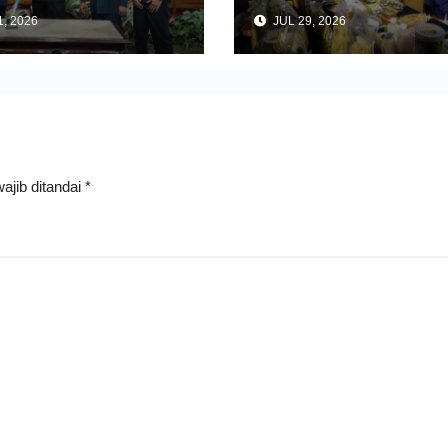
Perkuat Pembangunan
Tulungagung Buka Semina
, 2026
JUL 29, 2026
Impor dan Ekspor Produk 
ajib ditandai
*