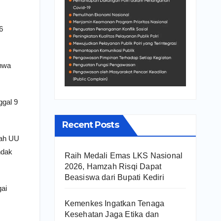
6
ahwa
ggal 9
Recent Posts
nah UU
ndak
Raih Medali Emas LKS Nasional
2026, Hamzah Risqi Dapat
Beasiswa dari Bupati Kediri
gai
Kemenkes Ingatkan Tenaga
Kesehatan Jaga Etika dan