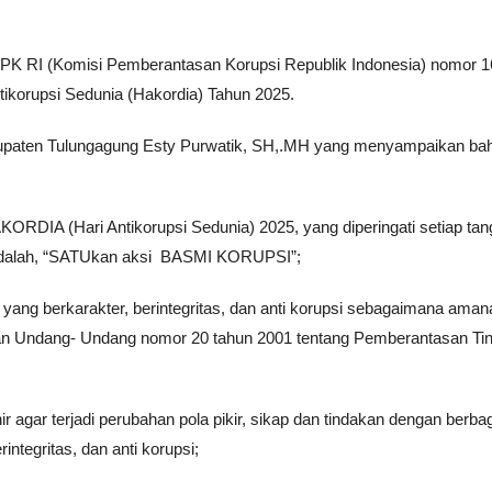
a KPK RI (Komisi Pemberantasan Korupsi Republik Indonesia) nomor 1
ikorupsi Sedunia (Hakordia) Tahun 2025.
Kabupaten Tulungagung Esty Purwatik, SH,.MH yang menyampaikan b
KORDIA (Hari Antikorupsi Sedunia) 2025, yang diperingati setiap tan
dalah, “SATUkan aksi BASMI KORUPSI”;
ang berkarakter, berintegritas, dan anti korupsi sebagaimana ama
an Undang- Undang nomor 20 tahun 2001 tentang Pemberantasan Ti
r agar terjadi perubahan pola pikir, sikap dan tindakan dengan berba
ntegritas, dan anti korupsi;