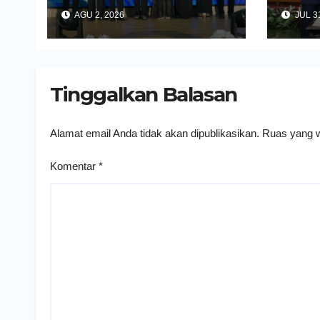
Wali Kota Kediri Tekankan
Untuk 
AGU 2, 2026
JUL 31
Pelayanan Kesehatan yang
Daerah
Humanis
Tinggalkan Balasan
Alamat email Anda tidak akan dipublikasikan.
Ruas yang w
Komentar
*