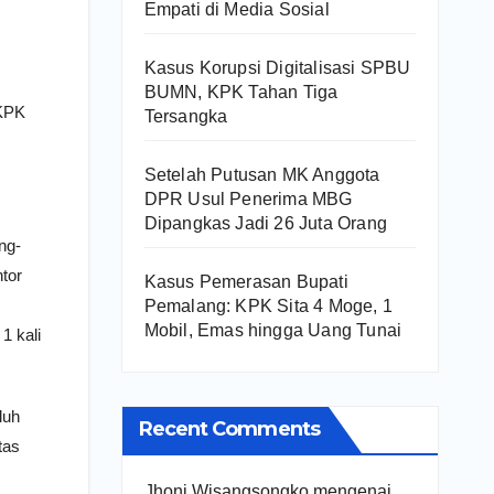
Empati di Media Sosial
Kasus Korupsi Digitalisasi SPBU
BUMN, KPK Tahan Tiga
 KPK
Tersangka
Setelah Putusan MK Anggota
DPR Usul Penerima MBG
Dipangkas Jadi 26 Juta Orang
ng-
tor
Kasus Pemerasan Bupati
Pemalang: KPK Sita 4 Moge, 1
Mobil, Emas hingga Uang Tunai
1 kali
luh
Recent Comments
tas
Jhoni Wisangsongko
mengenai