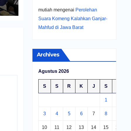
r
UMKM
mutiah
mengenai
Perolehan
Suara Komeng Kalahkan Ganjar-
Mahfud di Jawa Barat
Archives
Agustus 2026
S
S
R
K
J
S
M
1
2
3
4
5
6
7
8
9
10
11
12
13
14
15
16