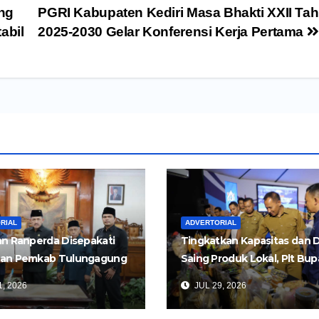
ng
PGRI Kabupaten Kediri Masa Bhakti XXII Ta
abil
2025-2030 Gelar Konferensi Kerja Pertama
RIAL
ADVERTORIAL
n Ranperda Disepakati
Tingkatkan Kapasitas dan 
an Pemkab Tulungagung
Saing Produk Lokal, Plt Bup
Perkuat Pembangunan
Tulungagung Buka Semina
, 2026
JUL 29, 2026
Impor dan Ekspor Produk 