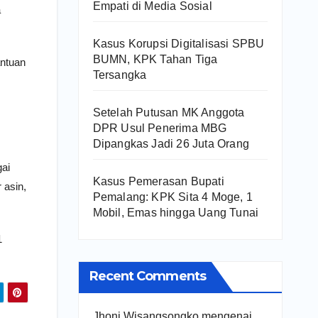
Empati di Media Sosial
a
Kasus Korupsi Digitalisasi SPBU
BUMN, KPK Tahan Tiga
antuan
Tersangka
Setelah Putusan MK Anggota
DPR Usul Penerima MBG
Dipangkas Jadi 26 Juta Orang
gai
Kasus Pemerasan Bupati
 asin,
Pemalang: KPK Sita 4 Moge, 1
Mobil, Emas hingga Uang Tunai
1
Recent Comments
Jhoni Wisangsongko
mengenai