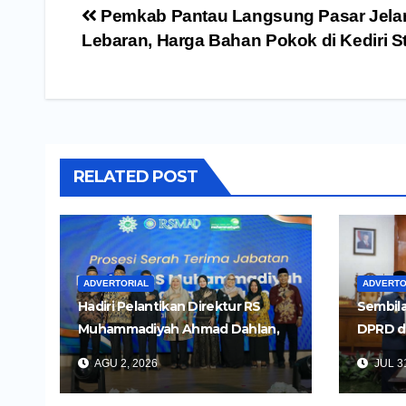
Navigasi
Pemkab Pantau Langsung Pasar Jela
pos
Lebaran, Harga Bahan Pokok di Kediri St
RELATED POST
ADVERTORIAL
ADVERTO
Hadiri Pelantikan Direktur RS
Sembila
Muhammadiyah Ahmad Dahlan,
DPRD d
Wali Kota Kediri Tekankan
Untuk 
AGU 2, 2026
JUL 31
Pelayanan Kesehatan yang
Daerah
Humanis