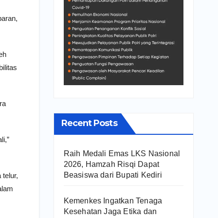
baran,
eh
ilitas
ra
Recent Posts
i,”
Raih Medali Emas LKS Nasional
2026, Hamzah Risqi Dapat
Beasiswa dari Bupati Kediri
telur,
alam
Kemenkes Ingatkan Tenaga
Kesehatan Jaga Etika dan