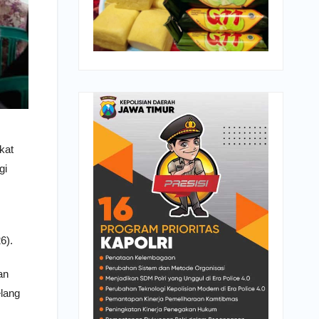
kat
gi
6).
an
elang