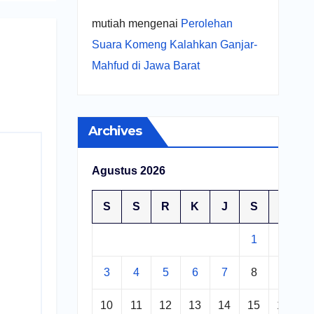
mutiah
mengenai
Perolehan
Suara Komeng Kalahkan Ganjar-
Mahfud di Jawa Barat
Archives
Agustus 2026
S
S
R
K
J
S
M
1
2
3
4
5
6
7
8
9
10
11
12
13
14
15
16