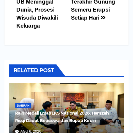
pos
UB Meninggal
Terakhir Gunung
Dunia, Prosesi
Semeru Erupsi
Wisuda Diwakili
Setiap Hari
Keluarga
RELATED POST
DAERAH
Raih Medali Emas LKS Nasional 2026, Hamzah
Risqi Dapat Beasiswa dari Bupati Kediri
AGU 6, 2026