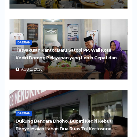
DAERAH
Tasyakuran Kantor Baru Satpol PP, Wali Kota
Kediri Dorong Pelayanan yang Lebih Cepat dan
Humanis
AGU 1, 2026
DAERAH
Dukung Bandara Dhoho, Bupati Kediri Kebut
Penyelesaian Lahan Dua Ruas Tol Kertosono-
Kediri