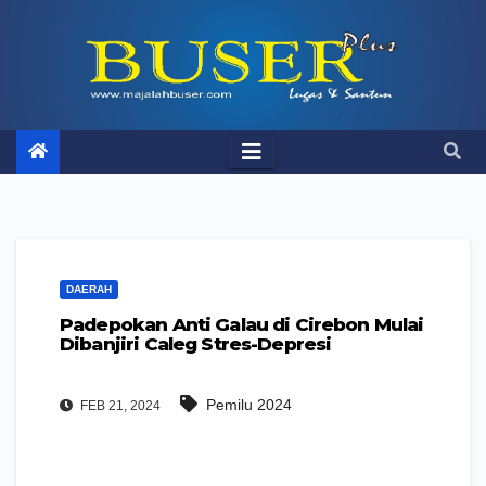
Skip
to
content
DAERAH
Padepokan Anti Galau di Cirebon Mulai
Dibanjiri Caleg Stres-Depresi
Pemilu 2024
FEB 21, 2024