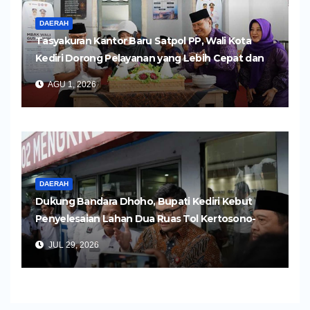
DAERAH
Tasyakuran Kantor Baru Satpol PP, Wali Kota
Kediri Dorong Pelayanan yang Lebih Cepat dan
Humanis
AGU 1, 2026
DAERAH
Dukung Bandara Dhoho, Bupati Kediri Kebut
Penyelesaian Lahan Dua Ruas Tol Kertosono-
Kediri
JUL 29, 2026