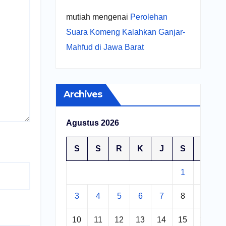
mutiah
mengenai
Perolehan
Suara Komeng Kalahkan Ganjar-
Mahfud di Jawa Barat
Archives
Agustus 2026
S
S
R
K
J
S
M
1
2
3
4
5
6
7
8
9
10
11
12
13
14
15
16