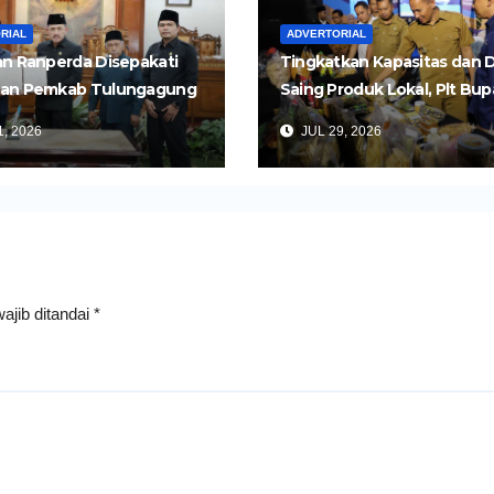
RIAL
ADVERTORIAL
n Ranperda Disepakati
Tingkatkan Kapasitas dan 
an Pemkab Tulungagung
Saing Produk Lokal, Plt Bup
Perkuat Pembangunan
Tulungagung Buka Semina
, 2026
JUL 29, 2026
Impor dan Ekspor Produk 
ajib ditandai
*