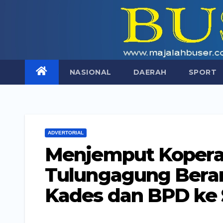
Skip
to
content
NASIONAL
DAERAH
SPORT
ADVERTORIAL
Menjemput Koperas
Tulungagung Bera
Kades dan BPD ke 