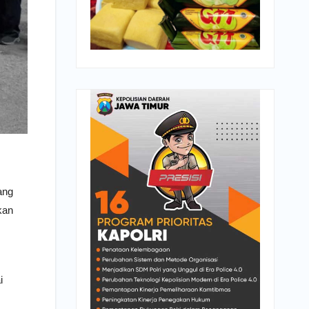
ang
kan
i