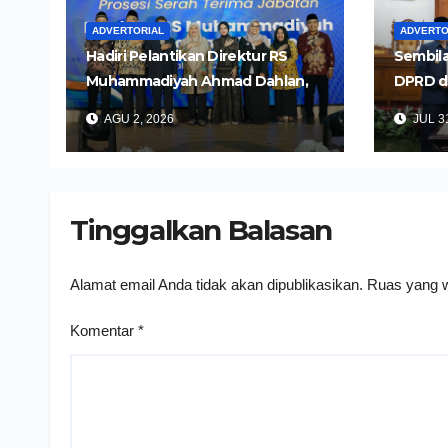
ADVERTORIAL
ADVERTO
Hadiri Pelantikan Direktur RS
Sembila
Muhammadiyah Ahmad Dahlan,
DPRD d
Wali Kota Kediri Tekankan
Untuk 
AGU 2, 2026
JUL 31
Pelayanan Kesehatan yang
Daerah
Humanis
Tinggalkan Balasan
Alamat email Anda tidak akan dipublikasikan.
Ruas yang w
Komentar
*