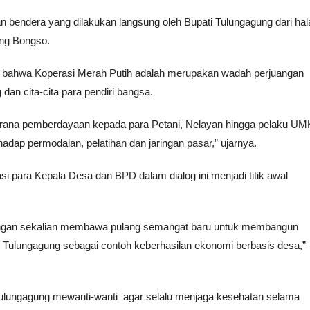
an bendera yang dilakukan langsung oleh Bupati Tulungagung dari ha
ng Bongso.
 bahwa Koperasi Merah Putih adalah merupakan wadah perjuangan
an cita-cita para pendiri bangsa.
 sarana pemberdayaan kepada para Petani, Nelayan hingga pelaku U
adap permodalan, pelatihan dan jaringan pasar,” ujarnya.
si para Kepala Desa dan BPD dalam dialog ini menjadi titik awal
jenengan sekalian membawa pulang semangat baru untuk membangun
an Tulungagung sebagai contoh keberhasilan ekonomi berbasis desa,”
ulungagung mewanti-wanti agar selalu menjaga kesehatan selama