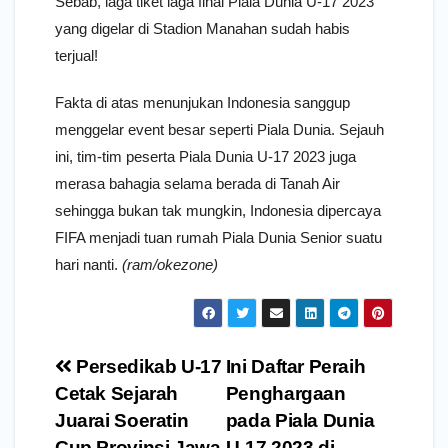
Sebab, laga tiket laga final Piala Dunia U-17 2023
yang digelar di Stadion Manahan sudah habis
terjual!
Fakta di atas menunjukan Indonesia sanggup
menggelar event besar seperti Piala Dunia. Sejauh
ini, tim-tim peserta Piala Dunia U-17 2023 juga
merasa bahagia selama berada di Tanah Air
sehingga bukan tak mungkin, Indonesia dipercaya
FIFA menjadi tuan rumah Piala Dunia Senior suatu
hari nanti.
(ram/okezone)
Navigasi
Persedikab U-17
Ini Daftar Peraih
pos
Cetak Sejarah
Penghargaan
Juarai Soeratin
pada Piala Dunia
Cup Provinsi Jawa
U-17 2023 di