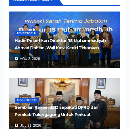
ADVERTORIAL
Hadiri Pelantikan Direktur RS Muhammadiyah
Ahmad Dahlan, Wali Kota Kediri Tekankan
Pelayanan Kesehatan yang Humanis
AGU 2, 2026
ADVERTORIAL
Sembilan Ranperda Disepakati DPRD dan
Pemkab Tulungagung Untuk Perkuat
Pembangunan Daerah
JUL 31, 2026