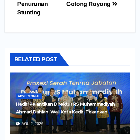
Penurunan
Gotong Royong
Stunting
RELATED POST
ADVERTORIAL
Hadiri Pelantikan Direktur RS Muhammadiyah
Ahmad Dahlan, Wali Kota Kediri Tekankan
Pelayanan Kesehatan yang Humanis
AGU 2, 2026